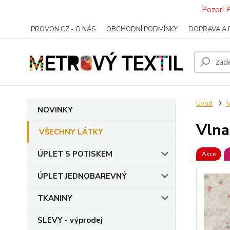
Pozor! 
PROVON.CZ - O NÁS
OBCHODNÍ PODMÍNKY
DOPRAVA A 
Úvod
NOVINKY
Vlna
VŠECHNY LÁTKY
ÚPLET S POTISKEM
Akce
ÚPLET JEDNOBAREVNÝ
TKANINY
SLEVY - výprodej