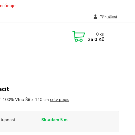
í údaje.
Přihlášení
0
ks
za
0 Kč
acit
í: 100% Vlna Šíře: 140 cm
celý popis
tupnost
Skladem 5 m