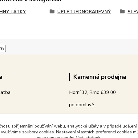
HNY LÁTKY
ÚPLET JEDNOBAREVNÝ
SLEV
a
Kamenná prodejna
latba
Horní 32, Brno 639 00
po domluvě
čnost, zpříjemnění používání webu, analytické účely a v případě udělení
y využíváme soubory cookies. Nastavení vlastních preferencí cookies mů
odkazem ve spodní části stránek.