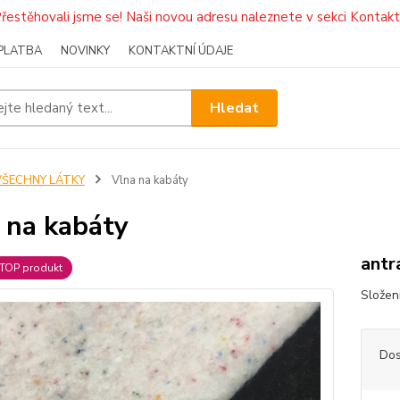
Přestěhovali jsme se! Naši novou adresu naleznete v sekci Kontaktn
PLATBA
NOVINKY
KONTAKTNÍ ÚDAJE
Hledat
VŠECHNY LÁTKY
Vlna na kabáty
 na kabáty
antr
TOP produkt
Složen
Dos