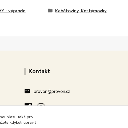
Y - výprodej
Kabátoviny, Kostýmovky
Kontakt
provon@provon.cz
 souhlasu také pro
žete kdykoli upravit